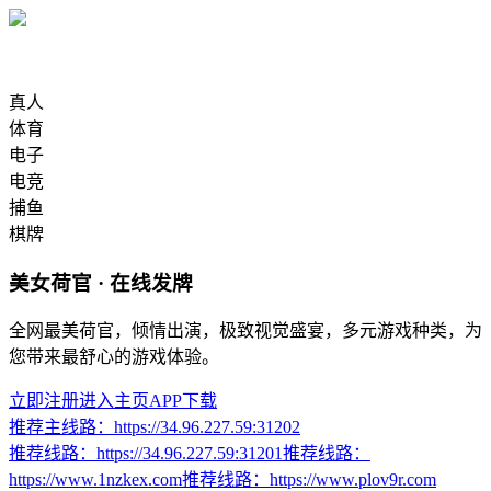
真人
体育
电子
电竞
捕鱼
棋牌
美女荷官 · 在线发牌
全网最美荷官，倾情出演，极致视觉盛宴，多元游戏种类，为
您带来最舒心的游戏体验。
立即注册
进入主页
APP下载
推荐主线路：
https://34.96.227.59:31202
推荐线路：
https://34.96.227.59:31201
推荐线路：
https://www.1nzkex.com
推荐线路：
https://www.plov9r.com