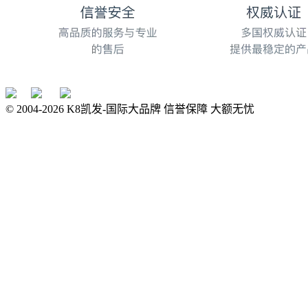
© 2004-
2026
K8凯发-国际大品牌 信誉保障 大额无忧