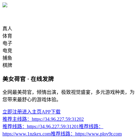
真人
体育
电子
电竞
捕鱼
棋牌
美女荷官 · 在线发牌
全网最美荷官，倾情出演，极致视觉盛宴，多元游戏种类，为
您带来最舒心的游戏体验。
立即注册
进入主页
APP下载
推荐主线路：
https://34.96.227.59:31202
推荐线路：
https://34.96.227.59:31201
推荐线路：
https://www.1nzkex.com
推荐线路：
https://www.plov9r.com