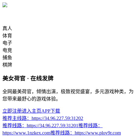
真人
体育
电子
电竞
捕鱼
棋牌
美女荷官 · 在线发牌
全网最美荷官，倾情出演，极致视觉盛宴，多元游戏种类，为
您带来最舒心的游戏体验。
立即注册
进入主页
APP下载
推荐主线路：
https://34.96.227.59:31202
推荐线路：
https://34.96.227.59:31201
推荐线路：
https://www.1nzkex.com
推荐线路：
https://www.plov9r.com