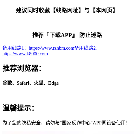
建议同时收藏【线路网址】与【本网页】
推荐『下载APP』 防止迷路
备用线路
1
：
https://www.rznbm.com
备用线路
2
：
https://www.k8900.com
推荐浏览器：
谷歌、Safari、火狐、Edge
温馨提示：
为了您的隐私安全，请勿与"国家反诈中心"APP同设备使用！