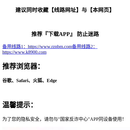
建议同时收藏【线路网址】与【本网页】
推荐『下载APP』 防止迷路
备用线路
1
：
https://www.rznbm.com
备用线路
2
：
https://www.k8900.com
推荐浏览器：
谷歌、Safari、火狐、Edge
温馨提示：
为了您的隐私安全，请勿与"国家反诈中心"APP同设备使用！