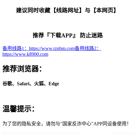
建议同时收藏【线路网址】与【本网页】
推荐『下载APP』 防止迷路
备用线路
1
：
https://www.rznbm.com
备用线路
2
：
https://www.k8900.com
推荐浏览器：
谷歌、Safari、火狐、Edge
温馨提示：
为了您的隐私安全，请勿与"国家反诈中心"APP同设备使用！