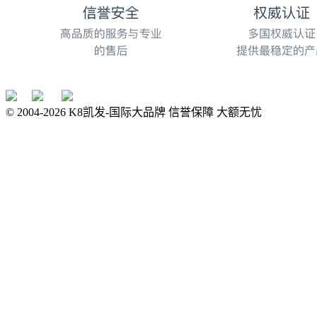
© 2004-
2026
K8凯发-国际大品牌 信誉保障 大额无忧