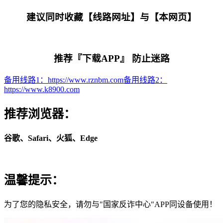
建议同时收藏【线路网址】与【本网页】
推荐『下载APP』 防止迷路
备用线路
1
：
https://www.rznbm.com
备用线路
2
：
https://www.k8900.com
推荐浏览器：
谷歌、Safari、火狐、Edge
温馨提示：
为了您的隐私安全，请勿与"国家反诈中心"APP同设备使用！