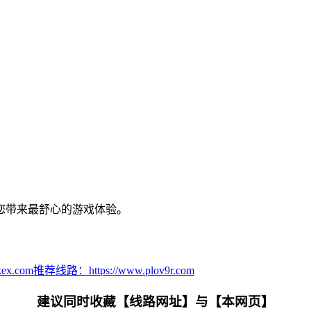
您带来最舒心的游戏体验。
kex.com
推荐线路：
https://www.plov9r.com
建议同时收藏【线路网址】与【本网页】