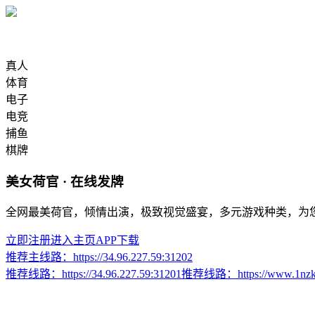
真人
体育
电子
电竞
捕鱼
棋牌
美女荷官 · 在线发牌
全网最美荷官，倾情出演，极致视觉盛宴，多元游戏种类，为
立即注册
进入主页
APP下载
推荐主线路：
https://34.96.227.59:31202
推荐线路：
https://34.96.227.59:31201
推荐线路：
https://www.1nz