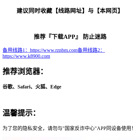
建议同时收藏【线路网址】与【本网页】
推荐『下载APP』 防止迷路
备用线路
1
：
https://www.rznbm.com
备用线路
2
：
https://www.k8900.com
推荐浏览器：
谷歌、Safari、火狐、Edge
温馨提示：
为了您的隐私安全，请勿与"国家反诈中心"APP同设备使用！