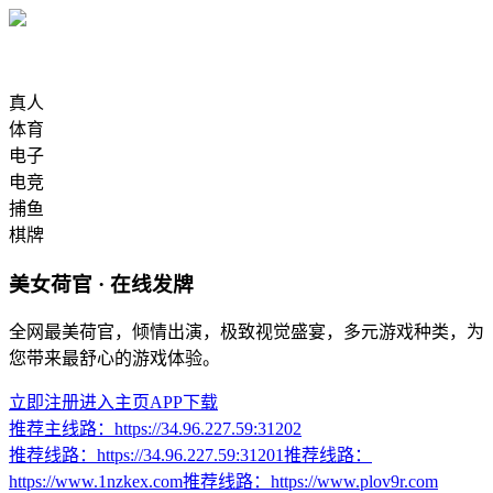
真人
体育
电子
电竞
捕鱼
棋牌
美女荷官 · 在线发牌
全网最美荷官，倾情出演，极致视觉盛宴，多元游戏种类，为
您带来最舒心的游戏体验。
立即注册
进入主页
APP下载
推荐主线路：
https://34.96.227.59:31202
推荐线路：
https://34.96.227.59:31201
推荐线路：
https://www.1nzkex.com
推荐线路：
https://www.plov9r.com