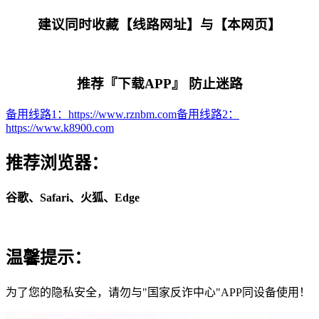
建议同时收藏【线路网址】与【本网页】
推荐『下载APP』 防止迷路
备用线路
1
：
https://www.rznbm.com
备用线路
2
：
https://www.k8900.com
推荐浏览器：
谷歌、Safari、火狐、Edge
温馨提示：
为了您的隐私安全，请勿与"国家反诈中心"APP同设备使用！